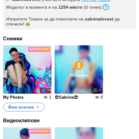
Моделът в момента е на
1254 място
(0 точки).
Изпратете Токени за да помогнете на
sabrinaloveet
да
спечели!
Снимки
БЕЗПЛАТНО
50 Токена
3
3
1
0
My Photos
😍Sabrina😍
Виж всички
Видеоклипове
БЕЗПЛАТНО