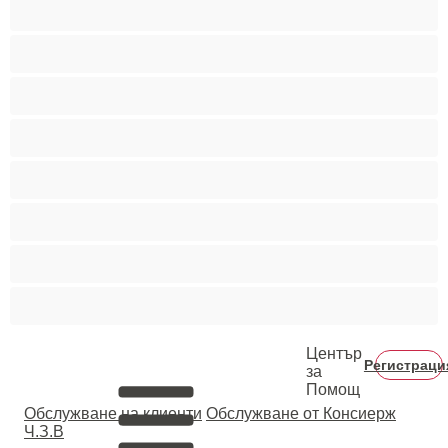
Най-добри за личен чат
Порно звезди
Пушещи жени
Средни гърди
Тийнейджъри 18+
Фетиш
Цветнокожи
Червенокоси
Център
Регистраци
за
Помощ
Oбслужване на клиенти
Обслужване от Консиерж
Ч.З.В