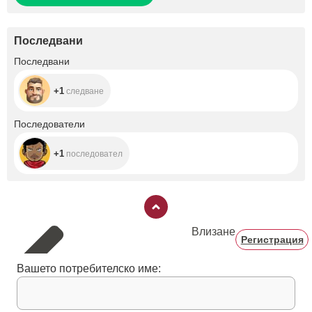
Последвани
+1
Последвани
+1
следване
+1
Последователи
+1
последовател
Влизане
Регистрация
Вашето потребителско име: