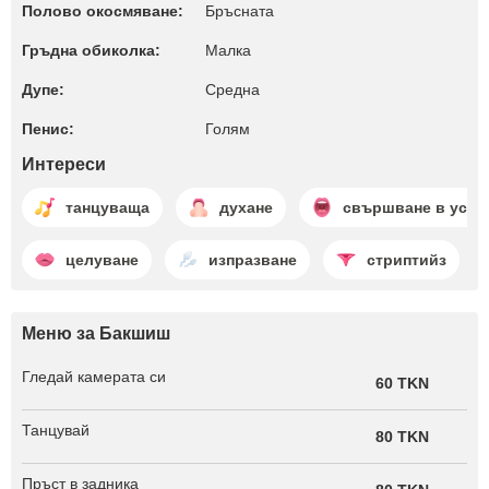
Полово окосмяване:
Бръсната
Гръдна обиколка:
Малкa
Дупе:
Среднa
Пенис:
Голям
Интереси
танцуваща
духане
свършване в уста
целуване
изпразване
стриптийз
Меню за Бакшиш
Гледай камерата си
60 TKN
Танцувай
80 TKN
Пръст в задника