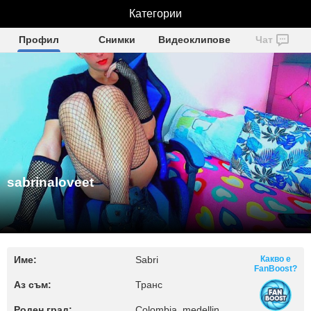
sabrinaloveet
Категории
Профил
Снимки
Видеоклипове
Чат
sabrinaloveet
Име:
Sabri
Какво е
FanBoost?
Аз съм:
Транс
Роден град:
Colombia, medellin