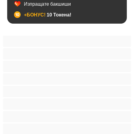
Изпращате бакшиши
+БОНУС!
10 Токена!
BDSM
Азиатки
Анален
Арабки
Бабички
Бели Момичета
Блондинки
Бременни