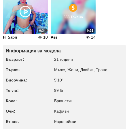
333 Токена
0:34
0:31
10
14
Hi Sabri
Ass
Информация за модела
Възраст:
21 години
Търся:
Мъже, Жени, Двойки, Транс
Височина:
5'10"
Тегло:
99 lb
Коса:
Брюнетки
Очи:
Кафяви
Етнос:
Европейски