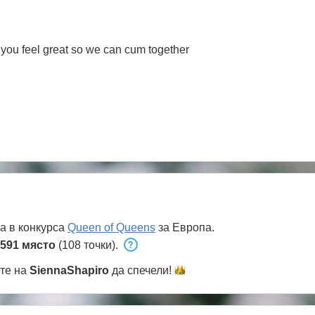
e you feel great so we can cum together
а в конкурса
Queen of Queens
за Европа.
591 място
(108 точки).
ете на
SiennaShapiro
да
спечели!