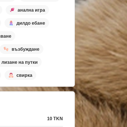
анална игра
дилдо ебане
зване
възбуждане
лизане на путки
свирка
10 TKN