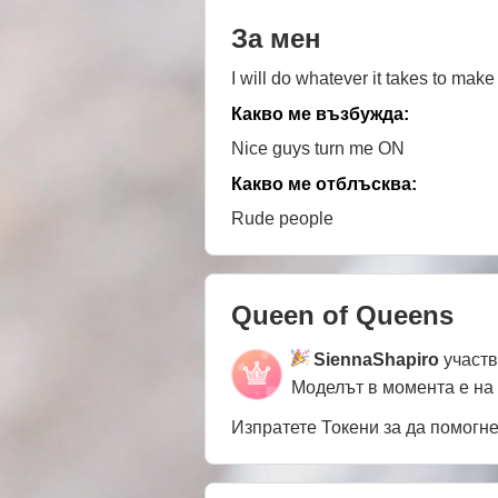
За мен
I will do whatever it takes to mak
Какво ме възбужда:
Nice guys turn me ON
Какво ме отблъсква:
Rude people
Queen of Queens
SiennaShapiro
участв
Моделът в момента е на
Изпратете Токени за да помогн