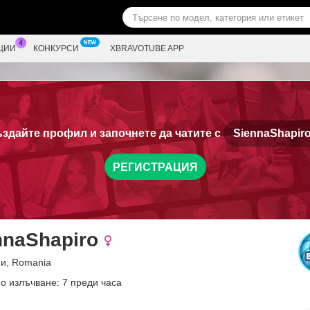
ЦИИ
КОНКУРСИ
XBRAVOTUBE APP
здайте профил и започнете да чатите с
SiennaShapiro
РЕГИСТРАЦИЯ
nnaShapiro
ни, Romania
о излъчване: 7 преди часа