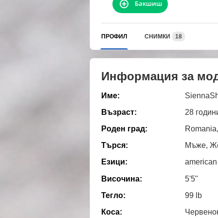
Бакшиш
ПРОФИЛ
СНИМКИ
18
Информация за мо
Име:
SiennaSh
Възраст:
28 годин
Роден град:
Romania,
Търся:
Мъже, Же
Езици:
american
Височина:
5'5"
Тегло:
99 lb
Коса:
Червено