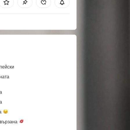
пейски
ната
a
a
а
вързана