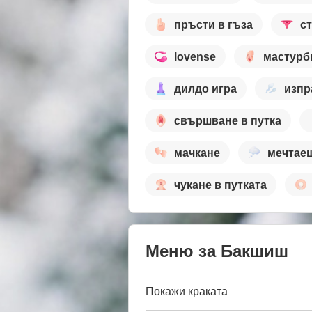
пръсти в гъза
с
lovense
мастурб
дилдо игра
изпр
свършване в путка
мачкане
мечтае
чукане в путката
Меню за Бакшиш
Покажи краката