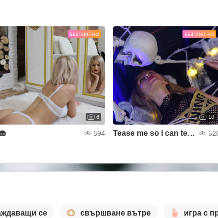
БЕЗПЛАТНО
БЕЗПЛАТНО
6
10
🧁
Tease me so I can tease you better
594
52
аждаващи се
свършване вътре
игра с п