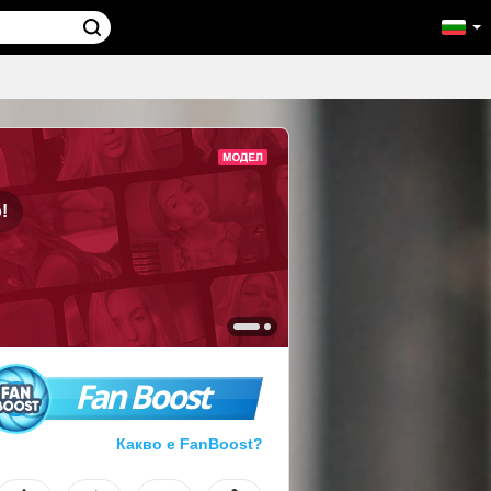
!
Fan Boost
Какво е FanBoost?