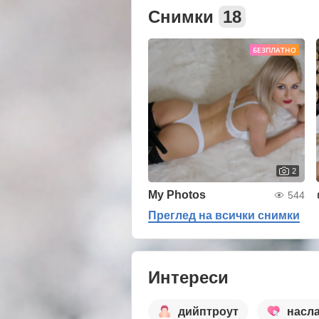
Снимки
18
БЕЗПЛАТНО
2
My Photos
544
Преглед на всички снимки
Интереси
дийптроут
насл