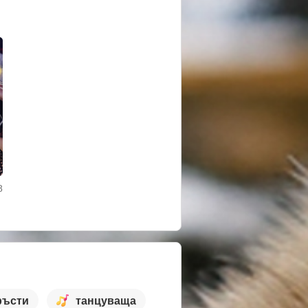
8
ръсти
танцуваща