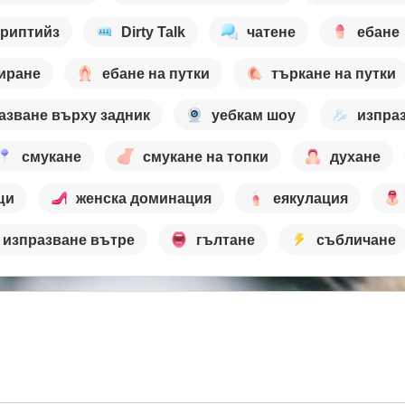
триптийз
Dirty Talk
чатене
ебане
иране
ебане на путки
търкане на путки
азване върху задник
уебкам шоу
изпра
смукане
смукане на топки
духане
щи
женска доминация
еякулация
изпразване вътре
гълтане
събличане