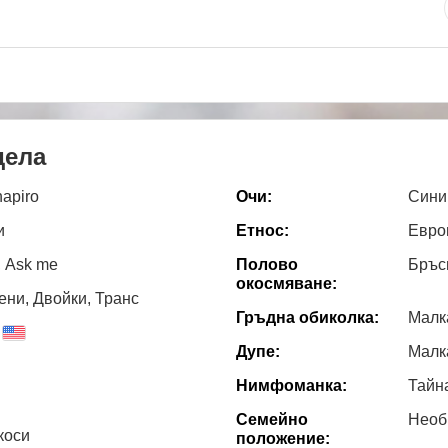
дела
apiro
Очи:
Сини
и
Етнос:
Евро
 Ask me
Полово
Бръс
окосмяване:
ни, Двойки, Транс
Гръдна обиколка:
Малк
Дупе:
Малк
Нимфоманка:
Тайн
Семейно
Необ
коси
положение: